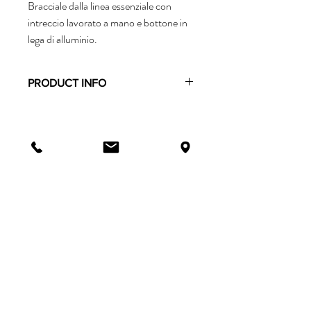
Bracciale dalla linea essenziale con
intreccio lavorato a mano e bottone in
lega di alluminio.
PRODUCT INFO
Il bracciale è interamente realizzato a
mano, la sua linea morbida ed essenziale lo
rendono comodo e facile da abbinare.
Realizzato in filo cerato intrecciato a mano
e bottone in lega di alluminio.
La taglia è unica e veste comodamente
diversi polsi.
info@bibigramaglia.it
via Carlo Alberto 42/a
Torino, Italia
Tel:
+393495703187