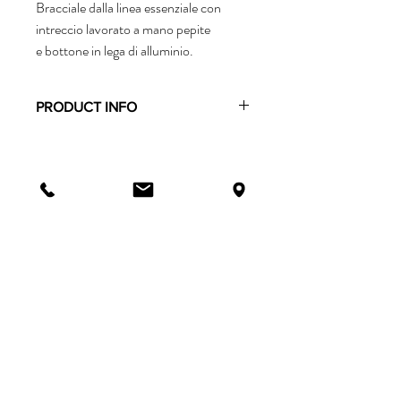
Bracciale dalla linea essenziale con
intreccio lavorato a mano pepite
e bottone in lega di alluminio.
PRODUCT INFO
Il bracciale è interamente realizzato a
mano, la sua linea morbida ed essenziale lo
rendono comodo e facile da abbinare.
Realizzato in filo cerato intrecciato a mano
e bottone in lega di alluminio.
La taglia è unica e veste comodamente
diversi polsi.
info@bibigramaglia.it
via Carlo Alberto 42/a
Torino, Italia
Tel:
+393495703187