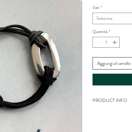
Size
*
Seleziona
Quantità
*
Aggiungi al carrello
PRODUCT INFO
Il bracciale è interamen
ed essenziale lo rendono
Realizzato in passamaneri
alluminio.