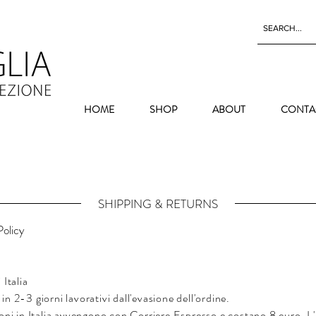
HOME
SHOP
ABOUT
CONTA
SHIPPING & RETURNS
Policy
 Italia
n 2-3 giorni lavorativi dall'evasione dell'ordine.
oni in Italia avvengono con Corriere Espresso e costano 8 euro. L