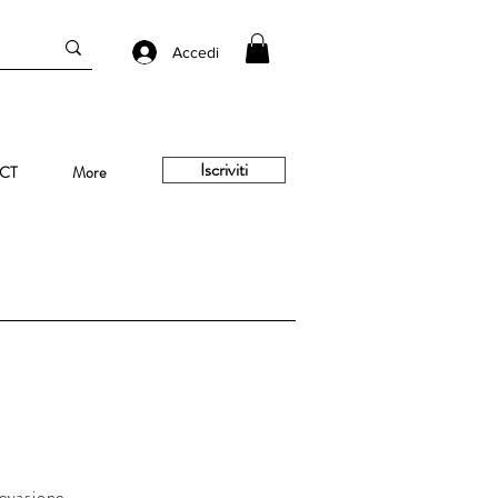
Accedi
Iscriviti
CT
More
'evasione