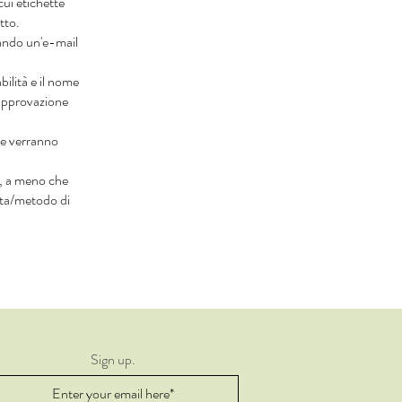
cui etichette
tto.
viando un'e-mail
bilità e il nome
l'approvazione
one verranno
i, a meno che
rta/metodo di
Sign up.