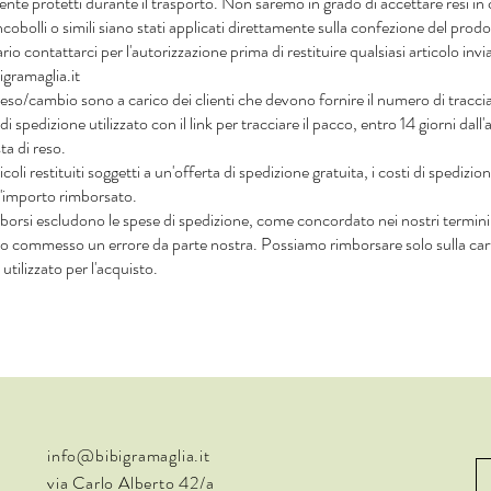
te protetti durante il trasporto. Non saremo in grado di accettare resi in 
ncobolli o simili siano stati applicati direttamente sulla confezione del prodo
rio contattarci per l'autorizzazione prima di restituire qualsiasi articolo in
gramaglia.it
 reso/cambio sono a carico dei clienti che devono fornire il numero di traccia
 di spedizione utilizzato con il link per tracciare il pacco, entro 14 giorni dal
sta di reso.
ticoli restituiti soggetti a un'offerta di spedizione gratuita, i costi di spedizi
ll'importo rimborsato.
imborsi escludono le spese di spedizione, come concordato nei nostri termin
to commesso un errore da parte nostra. Possiamo rimborsare solo sulla ca
tilizzato per l'acquisto.
info@bibigramaglia.it
via Carlo Alberto 42/a