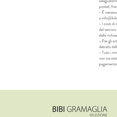
adeguatamen
postali, fra
- È necessa
a
info@bibi
- I costi di
del servizio
della richie
- Per gli ar
detratti da
- Tutti i r
non sia sta
pagamento u