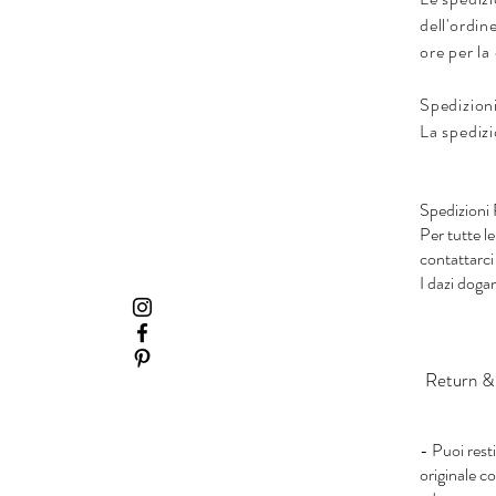
dell'ordi
ore per la
Spedizion
La spedizi
Spedizioni
Per tutte l
contattarci
I dazi doga
Return &
- Puoi rest
originale co