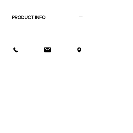
PRODUCT INFO
info@bibigramaglia.it
via Carlo Alberto 42/a
Torino, Italia
Tel:
+393495703187
Sign up.